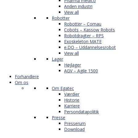
Pharma medico
Anden industri
View all
Robotter
Robotter – Comau
Cobots – Kassow Robots
Robotdragter – RPS
Exoskeleton MATE
e.DO – Uddannelsesrobot
View all
Lager
Højlager
AGV – Agile 1500
Forhandlere
Om os
Om Egatec
Værdier
Historie
Karriere
Persondatapolitik
Presse
Presserum
Download