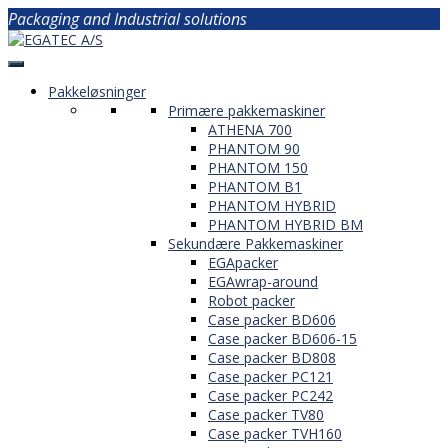
Packaging and Industrial solutions
Pakkeløsninger
Primære pakkemaskiner
ATHENA 700
PHANTOM 90
PHANTOM 150
PHANTOM B1
PHANTOM HYBRID
PHANTOM HYBRID BM
Sekundære Pakkemaskiner
EGApacker
EGAwrap-around
Robot packer
Case packer BD606
Case packer BD606-15
Case packer BD808
Case packer PC121
Case packer PC242
Case packer TV80
Case packer TVH160