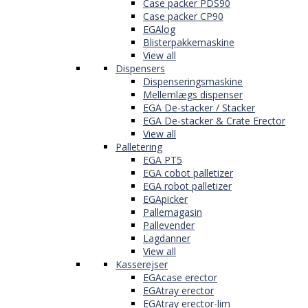
Case packer PDS90
Case packer CP90
EGAlog
Blisterpakkemaskine
View all
Dispensers
Dispenseringsmaskine
Mellemlægs dispenser
EGA De-stacker / Stacker
EGA De-stacker & Crate Erector
View all
Palletering
EGA PT5
EGA cobot palletizer
EGA robot palletizer
EGApicker
Pallemagasin
Pallevender
Lagdanner
View all
Kasserejser
EGAcase erector
EGAtray erector
EGAtray erector-lim