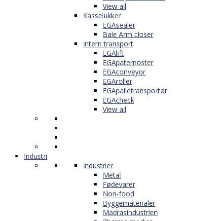
View all
Kasselukker
EGAsealer
Bale Arm closer
Intern transport
EGAlift
EGApaternoster
EGAconveyor
EGAroller
EGApalletransportør
EGAcheck
View all
Industri
Industrier
Metal
Fødevarer
Non-food
Byggematerialer
Madrasindustrien