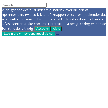
Vi bruger cookies til at indsamle statistik over brugen af
hjemmesiden. Hvis du klikker på knappen ’Accepter’, godkender du,
at vi sætter cookies til brug for statistik. Hvis du klikker på knappen
’Afvis,’ sætter vi ikke cookies til statistik – vi benytter dog en cookie
for at huske dit valg.
Accepter
Afvis
Læs mere om persondatapolitik her