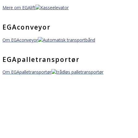
Mere om EGAlift
EGAconveyor
Om EGAconveyor
EGApalletransportør
Om EGApalletransportør
Står du med en
produktionsudfordring?