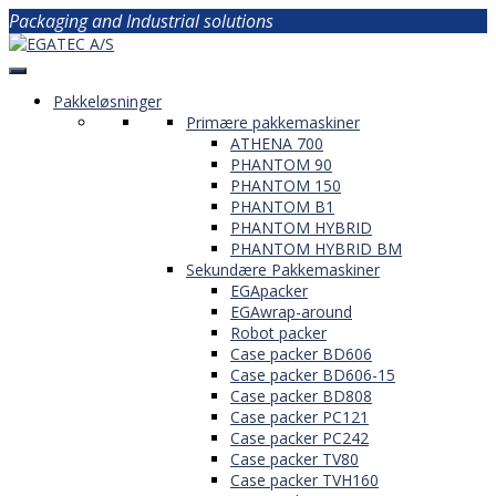
Packaging and Industrial solutions
Pakkeløsninger
Primære pakkemaskiner
ATHENA 700
PHANTOM 90
PHANTOM 150
PHANTOM B1
PHANTOM HYBRID
PHANTOM HYBRID BM
Sekundære Pakkemaskiner
EGApacker
EGAwrap-around
Robot packer
Case packer BD606
Case packer BD606-15
Case packer BD808
Case packer PC121
Case packer PC242
Case packer TV80
Case packer TVH160