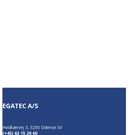
Så lad os tage en snak! Vi vil gerne være
behjælpelige
med at finde en løsning, der
kan automatisere og effektivisere din
produktion.
(+45) 63 15 20 60
EGATEC A/S
Hvidkærvej 3, 5250 Odense SV
(+45) 63 15 20 60