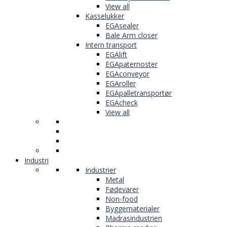
View all
Kasselukker
EGAsealer
Bale Arm closer
Intern transport
EGAlift
EGApaternoster
EGAconveyor
EGAroller
EGApalletransportør
EGAcheck
View all
Industri
Industrier
Metal
Fødevarer
Non-food
Byggematerialer
Madrasindustrien