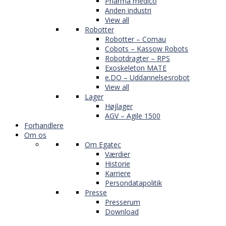
Pharma medico
Anden industri
View all
Robotter
Robotter – Comau
Cobots – Kassow Robots
Robotdragter – RPS
Exoskeleton MATE
e.DO – Uddannelsesrobot
View all
Lager
Højlager
AGV – Agile 1500
Forhandlere
Om os
Om Egatec
Værdier
Historie
Karriere
Persondatapolitik
Presse
Presserum
Download