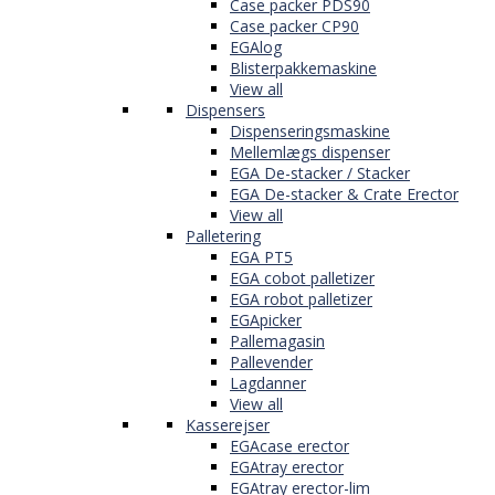
Case packer PDS90
Case packer CP90
EGAlog
Blisterpakkemaskine
View all
Dispensers
Dispenseringsmaskine
Mellemlægs dispenser
EGA De-stacker / Stacker
EGA De-stacker & Crate Erector
View all
Palletering
EGA PT5
EGA cobot palletizer
EGA robot palletizer
EGApicker
Pallemagasin
Pallevender
Lagdanner
View all
Kasserejser
EGAcase erector
EGAtray erector
EGAtray erector-lim