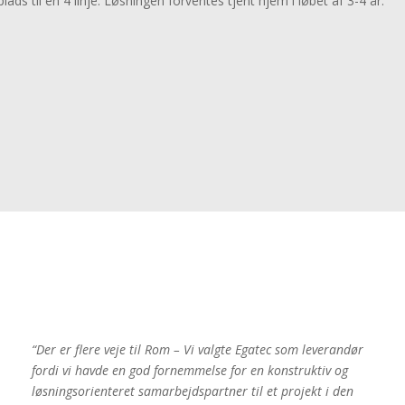
plads til en 4 linje. Løsningen forventes tjent hjem i løbet af 3-4 år.
28. april 2026
Nyhedsarkiv
Følg os:
Kontakt
“Der er flere veje til Rom – Vi valgte Egatec som leverandør
fordi vi havde en god fornemmelse for en konstruktiv og
løsningsorienteret samarbejdspartner til et projekt i den