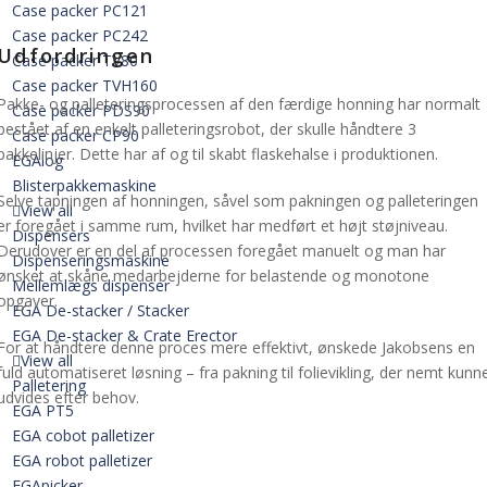
Case packer PC121
Case packer PC242
Udfordringen
Case packer TV80
Case packer TVH160
Pakke- og palleteringsprocessen af den færdige honning har normalt
Case packer PDS90
bestået af en enkelt palleteringsrobot, der skulle håndtere 3
Case packer CP90
pakkelinjer. Dette har af og til skabt flaskehalse i produktionen.
EGAlog
Blisterpakkemaskine
Selve tapningen af honningen, såvel som pakningen og palleteringen
View all
er foregået i samme rum, hvilket har medført et højt støjniveau.
Dispensers
Derudover er en del af processen foregået manuelt og man har
Dispenseringsmaskine
ønsket at skåne medarbejderne for belastende og monotone
Mellemlægs dispenser
opgaver.
EGA De-stacker / Stacker
EGA De-stacker & Crate Erector
For at håndtere denne proces mere effektivt, ønskede Jakobsens en
View all
fuld automatiseret løsning – fra pakning til folievikling, der nemt kunn
Palletering
udvides efter behov.
EGA PT5
EGA cobot palletizer
EGA robot palletizer
EGApicker