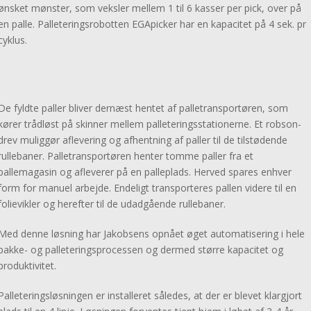
ønsket mønster, som veksler mellem 1 til 6 kasser per pick, over på
AGV – Agile 1500
en palle. Palleteringsrobotten EGApicker har en kapacitet på 4 sek. pr
Forhandlere
cyklus.
Om os
Om Egatec
Værdier
Historie
De fyldte paller bliver dernæst hentet af palletransportøren, som
Karriere
kører trådløst på skinner mellem palleteringsstationerne. Et robson-
Persondatapolitik
drev muliggør aflevering og afhentning af paller til de tilstødende
Presse
rullebaner. Palletransportøren henter tomme paller fra et
Presserum
pallemagasin og afleverer på en palleplads. Herved spares enhver
Download
form for manuel arbejde. Endeligt transporteres pallen videre til en
folievikler og herefter til de udadgående rullebaner.
Seneste nyt
Med denne løsning har Jakobsens opnået øget automatisering i hele
Meet us at PotatoEurope 2026, September 9th and 10th in
pakke- og palleteringsprocessen og dermed større kapacitet og
Hannover
produktivitet.
5. august 2026
Palleteringsløsningen er installeret således, at der er blevet klargjort
Besøg os på Fruit attraction i Madrid, 6-8 Oktober 2026