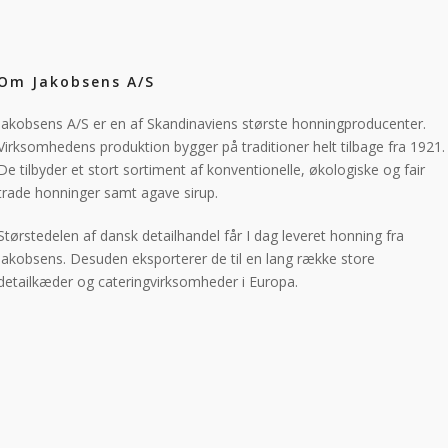
Om Jakobsens A/S
Jakobsens A/S er en af Skandinaviens største honningproducenter.
Virksomhedens produktion bygger på traditioner helt tilbage fra 1921.
De tilbyder et stort sortiment af konventionelle, økologiske og fair
trade honninger samt agave sirup.
Størstedelen af dansk detailhandel får I dag leveret honning fra
Jakobsens. Desuden eksporterer de til en lang række store
detailkæder og cateringvirksomheder i Europa.