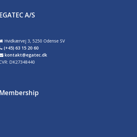
EGATEC A/S
Hvidkærvej 3, 5250 Odense SV
(+45) 63 15 20 60
kontakt@egatec.dk
CVR: DK27348440
Membership