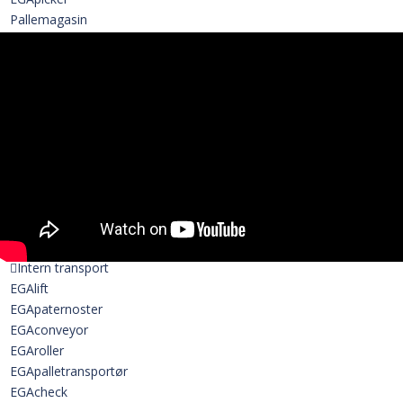
Pallemagasin
Pallevender
Lagdanner
View all
Kasserejser
EGAcase erector
EGAtray erector
EGAtray erector-lim
View all
Kasselukker
EGAsealer
Bale Arm closer
Intern transport
EGAlift
EGApaternoster
EGAconveyor
EGAroller
EGApalletransportør
EGAcheck