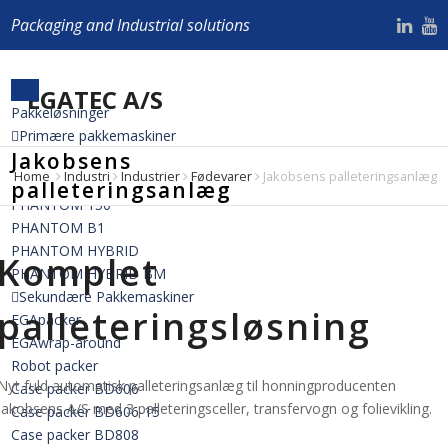
Packaging and Industrial solutions
Pakkeløsninger
Primære pakkemaskiner
Jakobsens
ATHENA 700
Home
Industri
Industrier
Fødevarer
Jakobsens palleteringsanlæg
PHANTOM 90
palleteringsanlæg
PHANTOM 150
PHANTOM B1
PHANTOM HYBRID
Komplet
PHANTOM HYBRID BM
Sekundære Pakkemaskiner
palleteringsløsning
EGApacker
EGAwrap-around
Robot packer
Nyt fuld automatisk palleteringsanlæg til honningproducenten
Case packer BD606
Jakobsens A/S med 3 palleteringsceller, transfervogn og folievikling.
Case packer BD606-15
Case packer BD808