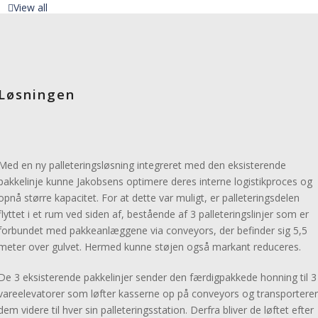
View all
Industri
Industrier
Metal
Fødevarer
Non-food
Løsningen
Byggematerialer
Madrasindustrien
Pharma medico
Anden industri
Med en ny palleteringsløsning integreret med den eksisterende
View all
pakkelinje kunne Jakobsens optimere deres interne logistikproces og
Robotter
opnå større kapacitet. For at dette var muligt, er palleteringsdelen
Robotter – Comau
flyttet i et rum ved siden af, bestående af 3 palleteringslinjer som er
Cobots – Kassow Robots
forbundet med pakkeanlæggene via conveyors, der befinder sig 5,5
Robotdragter – RPS
meter over gulvet. Hermed kunne støjen også markant reduceres.
Exoskeleton MATE
e.DO – Uddannelsesrobot
De 3 eksisterende pakkelinjer sender den færdigpakkede honning til 3
View all
vareelevatorer som løfter kasserne op på conveyors og transporterer
Lager
dem videre til hver sin palleteringsstation. Derfra bliver de løftet efter
Højlager