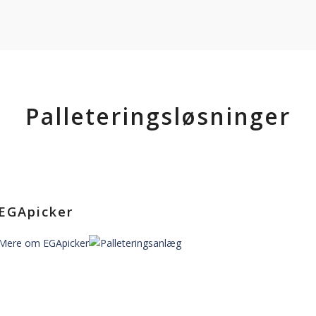
Palleteringsløsninger
EGApicker
Mere om EGApicker