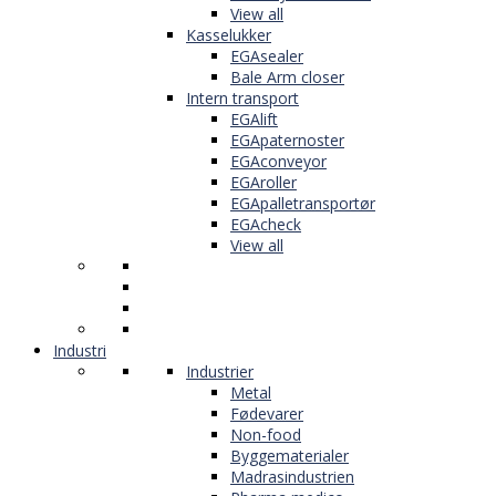
View all
Kasselukker
EGAsealer
Bale Arm closer
Intern transport
EGAlift
EGApaternoster
EGAconveyor
EGAroller
EGApalletransportør
EGAcheck
View all
Industri
Industrier
Metal
Fødevarer
Non-food
Byggematerialer
Madrasindustrien