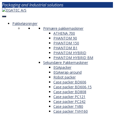
Packaging and Industrial solutions
Pakkeløsninger
Primære pakkemaskiner
ATHENA 700
PHANTOM 90
PHANTOM 150
PHANTOM B1
PHANTOM HYBRID
PHANTOM HYBRID BM
Sekundære Pakkemaskiner
EGApacker
EGAwrap-around
Robot packer
Case packer BD606
Case packer BD606-15
Case packer BD808
Case packer PC121
Case packer PC242
Case packer TV80
Case packer TVH160