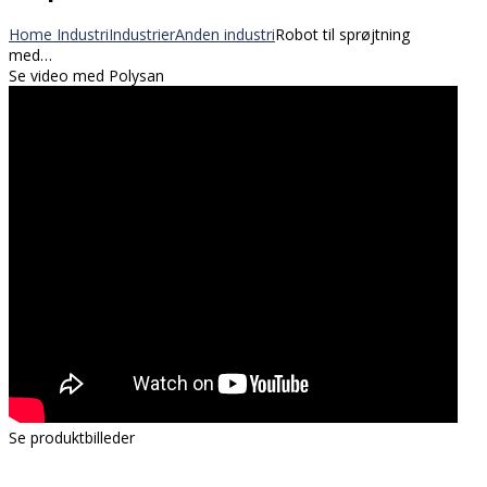
Home
Industri
Industrier
Anden industri
Robot til sprøjtning
med…
Se video med Polysan
Se produktbilleder