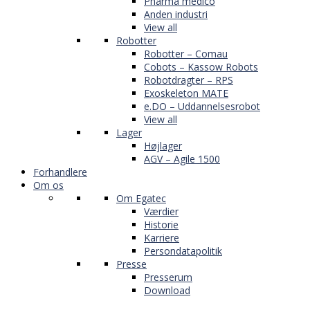
Pharma medico
Anden industri
View all
Robotter
Robotter – Comau
Cobots – Kassow Robots
Robotdragter – RPS
Exoskeleton MATE
e.DO – Uddannelsesrobot
View all
Lager
Højlager
AGV – Agile 1500
Forhandlere
Om os
Om Egatec
Værdier
Historie
Karriere
Persondatapolitik
Presse
Presserum
Download