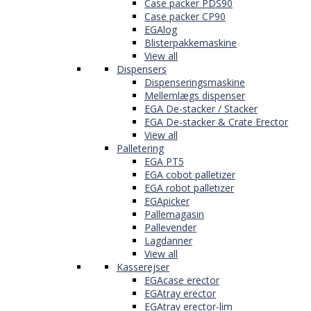
Case packer PDS90
Case packer CP90
EGAlog
Blisterpakkemaskine
View all
Dispensers
Dispenseringsmaskine
Mellemlægs dispenser
EGA De-stacker / Stacker
EGA De-stacker & Crate Erector
View all
Palletering
EGA PT5
EGA cobot palletizer
EGA robot palletizer
EGApicker
Pallemagasin
Pallevender
Lagdanner
View all
Kasserejser
EGAcase erector
EGAtray erector
EGAtray erector-lim